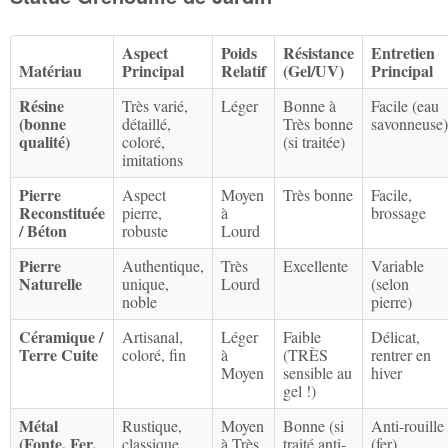
Aspect
Poids
Résistance
Entretien
Matériau
Principal
Relatif
(Gel/UV)
Principal
Résine
Très varié,
Léger
Bonne à
Facile (eau
(bonne
détaillé,
Très bonne
savonneuse)
qualité)
coloré,
(si traitée)
imitations
Pierre
Aspect
Moyen
Très bonne
Facile,
Reconstituée
pierre,
à
brossage
/ Béton
robuste
Lourd
Pierre
Authentique,
Très
Excellente
Variable
Naturelle
unique,
Lourd
(selon
noble
pierre)
Céramique /
Artisanal,
Léger
Faible
Délicat,
Terre Cuite
coloré, fin
à
(TRÈS
rentrer en
Moyen
sensible au
hiver
gel !)
Métal
Rustique,
Moyen
Bonne (si
Anti-rouille
(Fonte, Fer,
classique,
à Très
traité anti-
(fer),