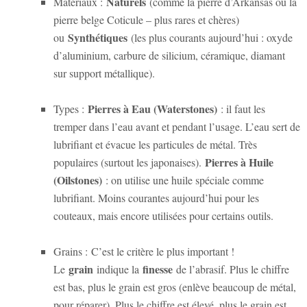
Naturels
Matériaux :
(comme la pierre d’Arkansas ou la
pierre belge Coticule – plus rares et chères)
Synthétiques
ou
(les plus courants aujourd’hui : oxyde
d’aluminium, carbure de silicium, céramique, diamant
sur support métallique).
Pierres à Eau (Waterstones)
Types :
: il faut les
tremper dans l’eau avant et pendant l’usage. L’eau sert de
lubrifiant et évacue les particules de métal. Très
Pierres à Huile
populaires (surtout les japonaises).
(Oilstones)
: on utilise une huile spéciale comme
lubrifiant. Moins courantes aujourd’hui pour les
couteaux, mais encore utilisées pour certains outils.
Grains :
C’est le critère le plus important !
grain
finesse
Le
indique la
de l’abrasif. Plus le chiffre
est bas, plus le grain est gros (enlève beaucoup de métal,
pour réparer). Plus le chiffre est élevé, plus le grain est