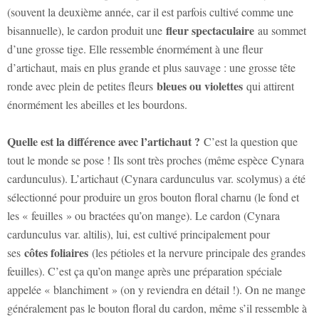
(souvent la deuxième année, car il est parfois cultivé comme une
fleur spectaculaire
bisannuelle), le cardon produit une
au sommet
d’une grosse tige. Elle ressemble énormément à une fleur
d’artichaut, mais en plus grande et plus sauvage : une grosse tête
bleues ou violettes
ronde avec plein de petites fleurs
qui attirent
énormément les abeilles et les bourdons.
Quelle est la différence avec l’artichaut ?
C’est la question que
tout le monde se pose ! Ils sont très proches (même espèce
Cynara
cardunculus
). L’artichaut (
Cynara cardunculus var. scolymus
) a été
sélectionné pour produire un gros bouton floral charnu (le fond et
les « feuilles » ou bractées qu’on mange). Le cardon (
Cynara
cardunculus var. altilis
), lui, est cultivé principalement pour
côtes foliaires
ses
(les pétioles et la nervure principale des grandes
feuilles). C’est ça qu’on mange après une préparation spéciale
appelée « blanchiment » (on y reviendra en détail !). On ne mange
généralement pas le bouton floral du cardon, même s’il ressemble à