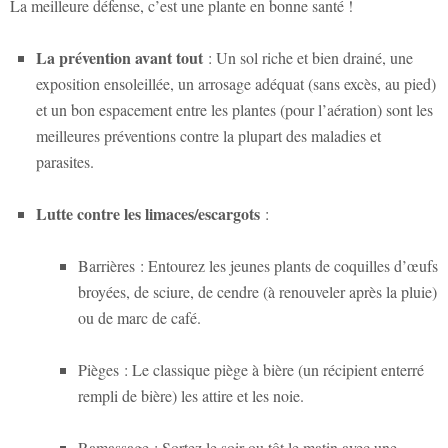
La meilleure défense, c’est une plante en bonne santé !
La prévention avant tout
: Un sol riche et bien drainé, une
exposition ensoleillée, un arrosage adéquat (sans excès, au pied)
et un bon espacement entre les plantes (pour l’aération) sont les
meilleures préventions contre la plupart des maladies et
parasites.
Lutte contre les limaces/escargots
:
Barrières
: Entourez les jeunes plants de coquilles d’œufs
broyées, de sciure, de cendre (à renouveler après la pluie)
ou de marc de café.
Pièges
: Le classique piège à bière (un récipient enterré
rempli de bière) les attire et les noie.
Ramassage
: Sortez le soir ou tôt le matin avec une