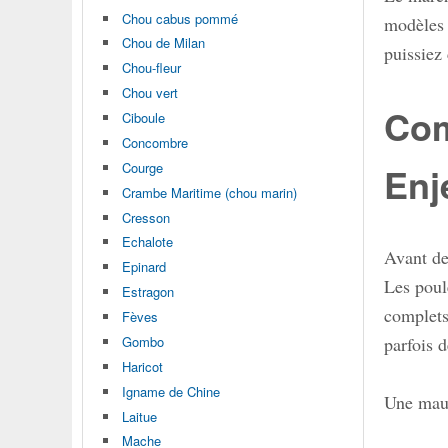
Chou cabus pommé
modèles 
Chou de Milan
puissiez 
Chou-fleur
Chou vert
Com
Ciboule
Concombre
Courge
Enj
Crambe Maritime (chou marin)
Cresson
Echalote
Avant de
Epinard
Les poul
Estragon
complets
Fèves
parfois d
Gombo
Haricot
Igname de Chine
Une mau
Laitue
Mache