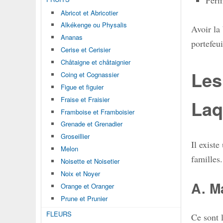
Abricot et Abricotier
Alkékenge ou Physalis
Avoir la
Ananas
portefeui
Cerise et Cerisier
Châtaigne et châtaignier
Les
Coing et Cognassier
Figue et figuier
Fraise et Fraisier
Laq
Framboise et Framboisier
Grenade et Grenadier
Groseillier
Il exist
Melon
familles
Noisette et Noisetier
Noix et Noyer
A. M
Orange et Oranger
Prune et Prunier
FLEURS
Ce sont 