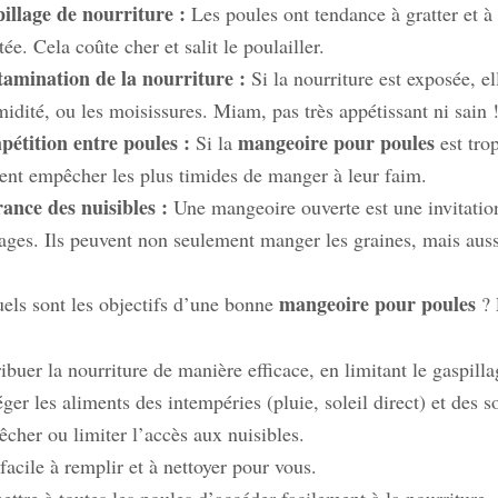
illage de nourriture :
Les poules ont tendance à gratter et à 
ée. Cela coûte cher et salit le poulailler.
amination de la nourriture :
Si la nourriture est exposée, el
midité, ou les moisissures. Miam, pas très appétissant ni sain 
étition entre poules :
mangeoire pour poules
Si la
est tro
ent empêcher les plus timides de manger à leur faim.
rance des nuisibles :
Une mangeoire ouverte est une invitation 
ages. Ils peuvent non seulement manger les graines, mais auss
mangeoire pour poules
uels sont les objectifs d’une bonne
? 
ribuer la nourriture de manière efficace, en limitant le gaspilla
ger les aliments des intempéries (pluie, soleil direct) et des s
cher ou limiter l’accès aux nuisibles.
 facile à remplir et à nettoyer pour vous.
ettre à toutes les poules d’accéder facilement à la nourriture.