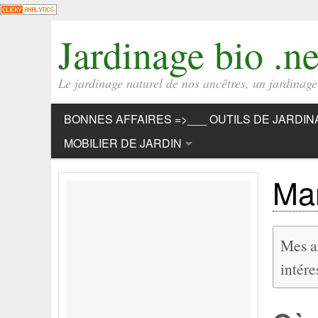
Jardinage bio .ne
Le jardinage naturel de nos ancêtres, un jardinage b
BONNES AFFAIRES =>___ OUTILS DE JARDIN
MOBILIER DE JARDIN
Man
Mes ar
inté