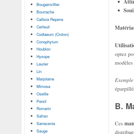
Atti
Bougainvillier
Soui
Bourrache
Callisia Repens
Matéria
Cerfeuil
Codiaeum (Croton)
Conophytum
Utilisa
Houblon
optez p
Hysope
modèles o
Laurier
Lin
Marjolaine
Exemple
Mimosa
éparpillé
Oseille
Persil
B. M
Romarin
Safran
man
Ces
Sarracenia
Sauge
distribu