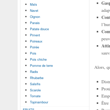
Gasp
Maïs
adapt
Navet
Cont
Oignon
Panais
l’hu
Patate douce
Comp
Piment
peuv
Poireaux
Atti
Poirée
sauv
Pois
Pois chiche
Pomme de terre
Alors, q
Radis
Rhubarbe
Dist
Salsifis
Proté
Scarole
Empê
Tomate
Topinambour
Être
Perm
FRUITS