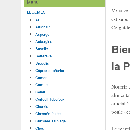
Menu
Vous vou
LEGUMES
est supe
Ail
Ce guide 
Artichaut
Asperge
Aubergine
Bie
Baselle
Betterave
la 
Brocolis
Câpres et câprier
Cardon
Carotte
Nourrir 
Céleri
alimenta
Cerfeuil Tubéreux
crucial ?
Chervis
poule (et
Chicorée frisée
Chicorée sauvage
Le march
Chou