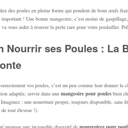
lez des poules en pleine forme qui pondent de bons œufs frais
r important ! Une bonne mangeoire, c’est moins de gaspillage,
va vous aider à trouver la perle rare pour votre poulailler. Pr
n Nourrir ses Poules : La 
Ponte
correctement vos poules, c’est un peu comme leur donner la c
mangeoire pour poules
tion adaptée, servie dans une
bien ch
 Imaginez : une nourriture propre, toujours disponible, sans êt
 de tout éleveur !).
mangeoires pour poul
é propose une incroyable diversité de