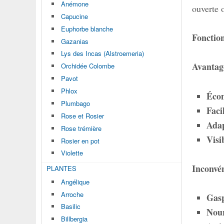
Anémone
ouverte 
Capucine
Euphorbe blanche
Fonctio
Gazanias
Lys des Incas (Alstroemeria)
Avantag
Orchidée Colombe
Pavot
Phlox
Éco
Plumbago
Faci
Rose et Rosier
Adap
Rose trémière
Visi
Rosier en pot
Violette
Inconvén
PLANTES
Angélique
Arroche
Gasp
Basilic
Nour
Billbergia