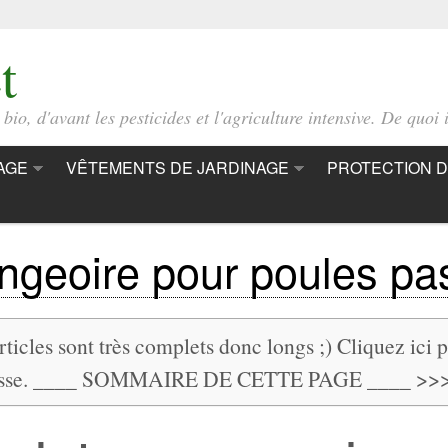
t
io, d'avant les pesticides et l'agriculture intensive. De quoi i
AGE
VÊTEMENTS DE JARDINAGE
PROTECTION D
geoire pour poules pa
ticles sont très complets donc longs ;) Cliquez ici 
resse. ____ SOMMAIRE DE CETTE PAGE ____ >>