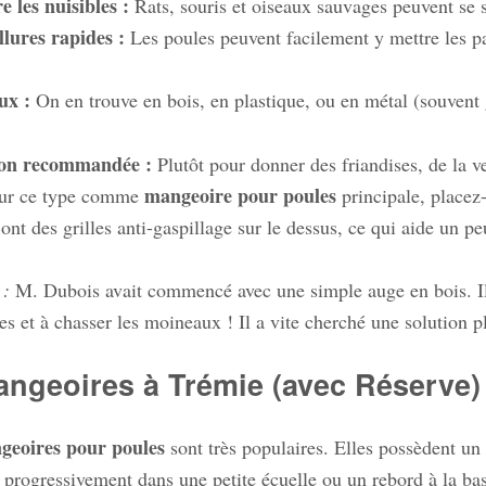
re les nuisibles :
Rats, souris et oiseaux sauvages peuvent se s
llures rapides :
Les poules peuvent facilement y mettre les patt
ux :
On en trouve en bois, en plastique, ou en métal (souvent 
tion recommandée :
Plutôt pour donner des friandises, de la v
mangeoire pour poules
our ce type comme
principale, placez-
nt des grilles anti-gaspillage sur le dessus, ce qui aide un pe
 :
M. Dubois avait commencé avec une simple auge en bois. Il 
es et à chasser les moineaux ! Il a vite cherché une solution pl
angeoires à Trémie (avec Réserve)
geoires pour poules
sont très populaires. Elles possèdent un r
e progressivement dans une petite écuelle ou un rebord à la ba