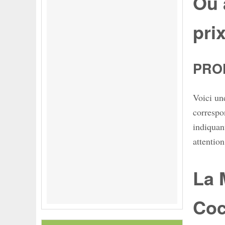
Où 
pri
PRO
Voici un
correspo
indiquant
attention
La 
Coc