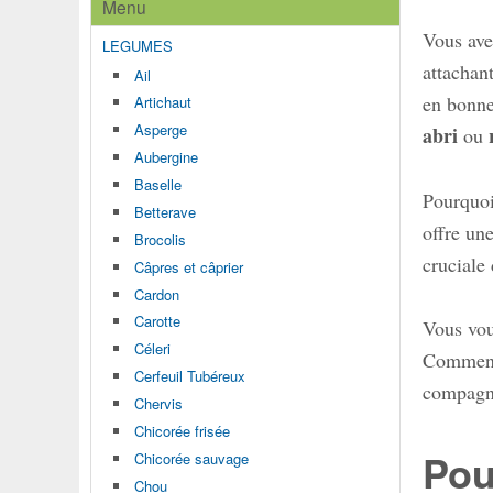
Menu
Vous ave
LEGUMES
attachan
Ail
en bonne
Artichaut
Asperge
abri
ou
Aubergine
Baselle
Pourquoi
Betterave
offre un
Brocolis
cruciale 
Câpres et câprier
Cardon
Carotte
Vous vou
Céleri
Comment 
Cerfeuil Tubéreux
compagne
Chervis
Chicorée frisée
Pou
Chicorée sauvage
Chou