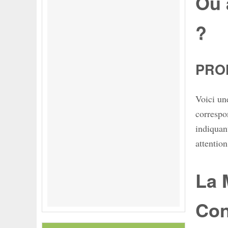
Où 
?
PRO
Voici un
correspo
indiquant
attention
La 
Con