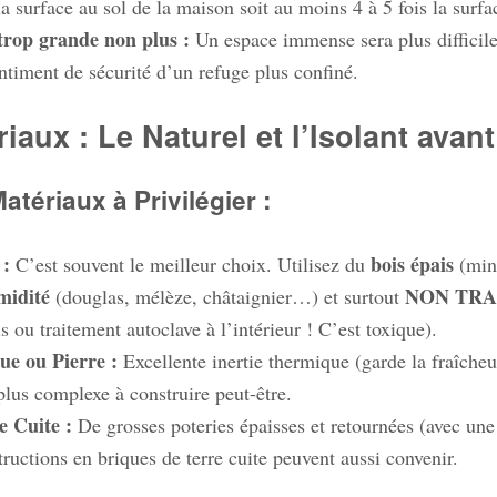
la surface au sol de la maison soit au moins 4 à 5 fois la surfa
trop grande non plus :
Un espace immense sera plus difficile 
entiment de sécurité d’un refuge plus confiné.
iaux : Le Naturel et l’Isolant avant
tériaux à Privilégier :
 :
bois épais
C’est souvent le meilleur choix. Utilisez du
(min
midité
NON TRAI
(douglas, mélèze, châtaignier…) et surtout
s ou traitement autoclave à l’intérieur ! C’est toxique).
ue ou Pierre :
Excellente inertie thermique (garde la fraîcheur
plus complexe à construire peut-être.
e Cuite :
De grosses poteries épaisses et retournées (avec un
tructions en briques de terre cuite peuvent aussi convenir.