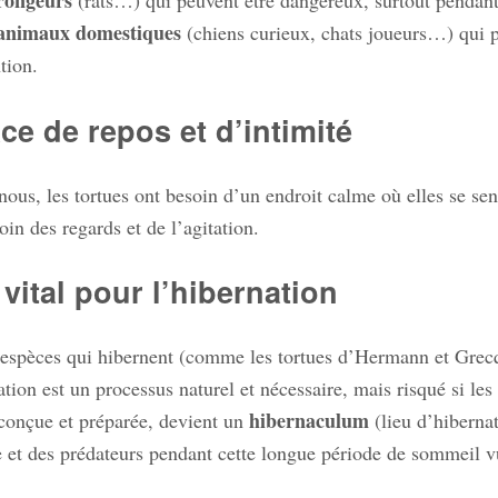
rongeurs
(rats…) qui peuvent être dangereux, surtout pendant 
animaux domestiques
(chiens curieux, chats joueurs…) qui 
tion.
ce de repos et d’intimité
us, les tortues ont besoin d’un endroit calme où elles se se
oin des regards et de l’agitation.
vital pour l’hibernation
 espèces qui hibernent (comme les tortues d’Hermann et Grecque
ation est un processus naturel et nécessaire, mais risqué si le
hibernaculum
 conçue et préparée, devient un
(lieu d’hibernat
e et des prédateurs pendant cette longue période de sommeil v