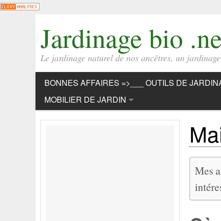
Jardinage bio .ne
Le jardinage naturel de nos ancêtres, un jardinage b
BONNES AFFAIRES =>___ OUTILS DE JARDIN
MOBILIER DE JARDIN
Mai
Mes ar
inté