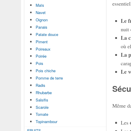
essentiel
Maïs
Navet
Le fr
Oignon
Panais
nuit
Patate douce
La c
Piment
où el
Poireaux
La p
Poirée
cara
Pois
Le v
Pois chiche
Pomme de terre
Radis
Sécu
Rhubarbe
Salsifis
Même dan
Scarole
Tomate
Topinambour
Les
FRUITS