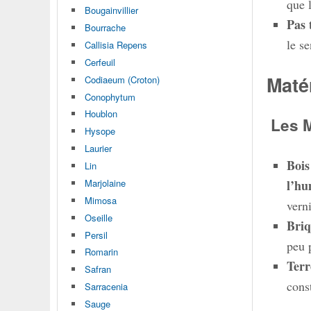
que 
Bougainvillier
Pas 
Bourrache
le s
Callisia Repens
Cerfeuil
Matér
Codiaeum (Croton)
Conophytum
Houblon
Les Ma
Hysope
Laurier
Bois
Lin
Marjolaine
l’hu
Mimosa
verni
Oseille
Briq
Persil
peu 
Romarin
Terr
Safran
cons
Sarracenia
Sauge