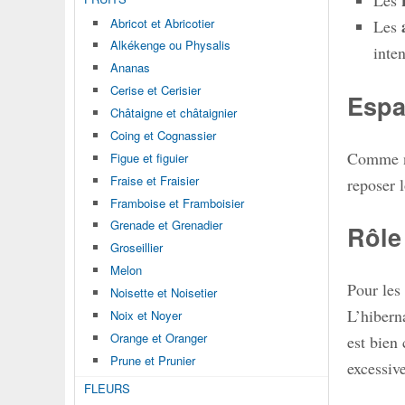
Les
Abricot et Abricotier
Les
Alkékenge ou Physalis
inten
Ananas
Cerise et Cerisier
Espa
Châtaigne et châtaignier
Coing et Cognassier
Comme no
Figue et figuier
Fraise et Fraisier
reposer l
Framboise et Framboisier
Grenade et Grenadier
Rôle 
Groseillier
Melon
Pour les
Noisette et Noisetier
L’hibern
Noix et Noyer
Orange et Oranger
est bien
Prune et Prunier
excessiv
FLEURS