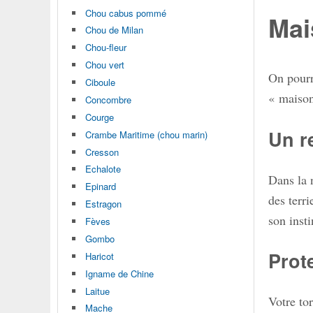
Chou cabus pommé
Mai
Chou de Milan
Chou-fleur
Chou vert
On pourr
Ciboule
« maison
Concombre
Courge
Un r
Crambe Maritime (chou marin)
Cresson
Echalote
Dans la 
Epinard
des terr
Estragon
son insti
Fèves
Gombo
Prot
Haricot
Igname de Chine
Laitue
Votre to
Mache