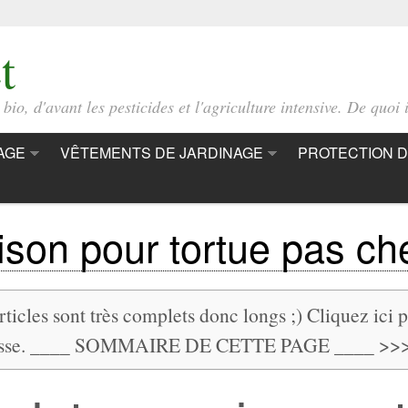
t
io, d'avant les pesticides et l'agriculture intensive. De quoi i
AGE
VÊTEMENTS DE JARDINAGE
PROTECTION D
son pour tortue pas ch
ticles sont très complets donc longs ;) Cliquez ici 
resse. ____ SOMMAIRE DE CETTE PAGE ____ >>