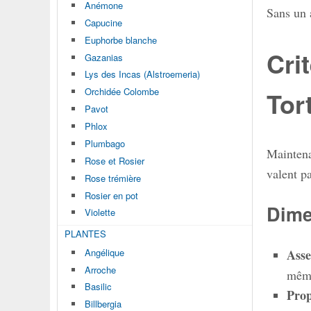
Anémone
Sans un a
Capucine
Euphorbe blanche
Cri
Gazanias
Lys des Incas (Alstroemeria)
Orchidée Colombe
Tor
Pavot
Phlox
Plumbago
Maintena
Rose et Rosier
valent pa
Rose trémière
Rosier en pot
Dime
Violette
PLANTES
Asse
Angélique
Arroche
même
Basilic
Prop
Billbergia