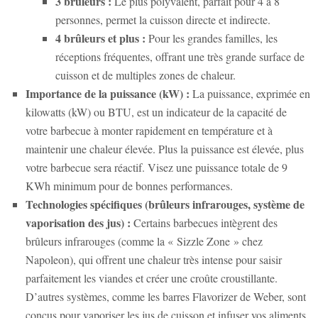
3 brûleurs :
Le plus polyvalent, parfait pour 4 à 8
personnes, permet la cuisson directe et indirecte.
4 brûleurs et plus :
Pour les grandes familles, les
réceptions fréquentes, offrant une très grande surface de
cuisson et de multiples zones de chaleur.
Importance de la puissance (kW) :
La puissance, exprimée en
kilowatts (kW) ou BTU, est un indicateur de la capacité de
votre barbecue à monter rapidement en température et à
maintenir une chaleur élevée. Plus la puissance est élevée, plus
votre barbecue sera réactif. Visez une puissance totale de 9
KWh minimum pour de bonnes performances.
Technologies spécifiques (brûleurs infrarouges, système de
vaporisation des jus) :
Certains barbecues intègrent des
brûleurs infrarouges (comme la « Sizzle Zone » chez
Napoleon), qui offrent une chaleur très intense pour saisir
parfaitement les viandes et créer une croûte croustillante.
D’autres systèmes, comme les barres Flavorizer de Weber, sont
conçus pour vaporiser les jus de cuisson et infuser vos aliments