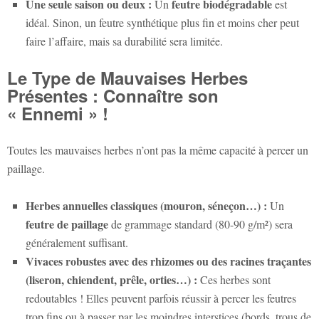
Une seule saison ou deux :
feutre biodégradable
Un
est
idéal. Sinon, un feutre synthétique plus fin et moins cher peut
faire l’affaire, mais sa durabilité sera limitée.
Le Type de Mauvaises Herbes
Présentes : Connaître son
« Ennemi » !
Toutes les mauvaises herbes n’ont pas la même capacité à percer un
paillage.
Herbes annuelles classiques (mouron, séneçon…) :
Un
feutre de paillage
de grammage standard (80-90 g/m²) sera
généralement suffisant.
Vivaces robustes avec des rhizomes ou des racines traçantes
(liseron, chiendent, prêle, orties…) :
Ces herbes sont
redoutables ! Elles peuvent parfois réussir à percer les feutres
trop fins ou à passer par les moindres interstices (bords, trous de