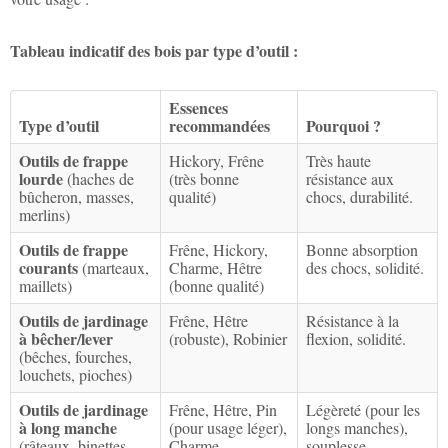
Tableau indicatif des bois par type d’outil :
Essences
Type d’outil
recommandées
Pourquoi ?
Outils de frappe
Hickory, Frêne
Très haute
lourde
(haches de
(très bonne
résistance aux
bûcheron, masses,
qualité)
chocs, durabilité.
merlins)
Outils de frappe
Frêne, Hickory,
Bonne absorption
courants
(marteaux,
Charme, Hêtre
des chocs, solidité.
maillets)
(bonne qualité)
Outils de jardinage
Frêne, Hêtre
Résistance à la
à bêcher/lever
(robuste), Robinier
flexion, solidité.
(bêches, fourches,
louchets, pioches)
Outils de jardinage
Frêne, Hêtre, Pin
Légèreté (pour les
à long manche
(pour usage léger),
longs manches),
(râteaux, binettes,
Charme
souplesse