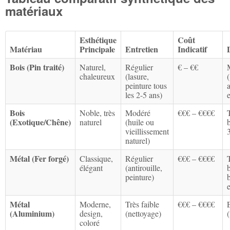
matériaux
Esthétique
Coût
Matériau
Principale
Entretien
Indicatif
Bois (Pin traité)
Naturel,
Régulier
€ – €€
chaleureux
(lasure,
peinture tous
les 2-5 ans)
e
Bois
Noble, très
Modéré
€€€ – €€€€
(Exotique/Chêne)
naturel
(huile ou
vieillissement
naturel)
Métal (Fer forgé)
Classique,
Régulier
€€€ – €€€€
élégant
(antirouille,
peinture)
Métal
Moderne,
Très faible
€€€ – €€€€
(Aluminium)
design,
(nettoyage)
coloré