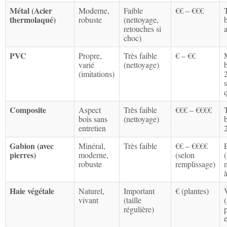
Métal (Acier
Moderne,
Faible
€€ – €€€
thermolaqué)
robuste
(nettoyage,
retouches si
choc)
PVC
Propre,
Très faible
€ – €€
varié
(nettoyage)
(imitations)
q
Composite
Aspect
Très faible
€€€ – €€€€
bois sans
(nettoyage)
entretien
Gabion (avec
Minéral,
Très faible
€€ – €€€€
pierres)
moderne,
(selon
(
robuste
remplissage)
à
Haie végétale
Naturel,
Important
€ (plantes)
vivant
(taille
régulière)
p
e